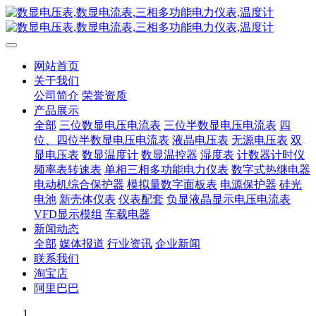
网站首页
关于我们
公司简介
荣誉资质
产品展示
全部
三位数显电压电流表
三位半数显电压电流表
四
位、四位半数显电压电流表
液晶电压表
无源电压表
双
显电压表
数显温度计
数显温控器
湿度表
计数器计时仪
频率表转速表
单相三相多功能电力仪表
数字式热继电器
电动机综合保护器
模拟量数字面板表
电源保护器
硅光
电池
新壳体仪表
仪表配套
负显液晶显示电压电流表
VFD显示模组
车载电器
新闻动态
全部
媒体报道
行业资讯
企业新闻
联系我们
淘宝店
阿里巴巴