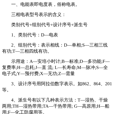
一、电能表即电度表，俗称电表。
三相电表型号表示的含义：
类别代号+组别代号+设计序号+派生号
1、类别代号：D—电表
2、组别代号：表示相线：D—单相;S—三相三线
有功;T—三相四线有功。
示用途：A—安培小时计;B—标准;D—多功能;F—
复费率;H—总耗;J—直 流; L—长寿命;M—脉冲;S—全
电子式;Y—预付费;X—无功;Z—需量
3、设计序号用阿拉伯数字表示。如862、864、201
等。
4、派生号有以下几种表示方法：T—湿热、干燥
两用;TH—湿热带用;TA—干热带用; G—高原用;H—船
用;F—化工防腐用等。