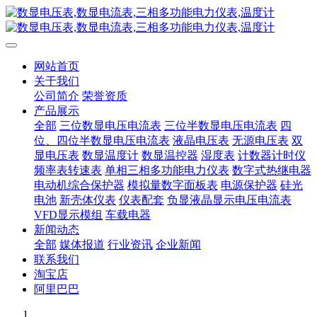
网站首页
关于我们
公司简介
荣誉资质
产品展示
全部
三位数显电压电流表
三位半数显电压电流表
四
位、四位半数显电压电流表
液晶电压表
无源电压表
双
显电压表
数显温度计
数显温控器
湿度表
计数器计时仪
频率表转速表
单相三相多功能电力仪表
数字式热继电器
电动机综合保护器
模拟量数字面板表
电源保护器
硅光
电池
新壳体仪表
仪表配套
负显液晶显示电压电流表
VFD显示模组
车载电器
新闻动态
全部
媒体报道
行业资讯
企业新闻
联系我们
淘宝店
阿里巴巴