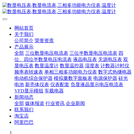
网站首页
关于我们
公司简介
荣誉资质
产品展示
全部
三位数显电压电流表
三位半数显电压电流表
四
位、四位半数显电压电流表
液晶电压表
无源电压表
双
显电压表
数显温度计
数显温控器
湿度表
计数器计时仪
频率表转速表
单相三相多功能电力仪表
数字式热继电器
电动机综合保护器
模拟量数字面板表
电源保护器
硅光
电池
新壳体仪表
仪表配套
负显液晶显示电压电流表
VFD显示模组
车载电器
新闻动态
全部
媒体报道
行业资讯
企业新闻
联系我们
淘宝店
阿里巴巴