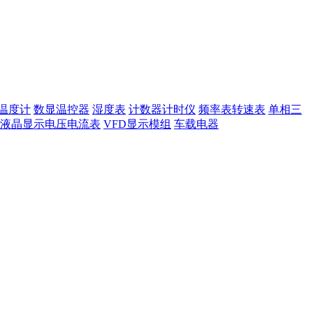
温度计
数显温控器
湿度表
计数器计时仪
频率表转速表
单相三
液晶显示电压电流表
VFD显示模组
车载电器