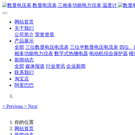
网站首页
关于我们
公司简介
荣誉资质
产品展示
全部
三位数显电压电流表
三位半数显电压电流表
四位、
相多功能电力仪表
数字式热继电器
电动机综合保护器
模
新闻动态
全部
媒体报道
行业资讯
企业新闻
联系我们
淘宝店
阿里巴巴
<
Previous
>
Next
你的位置
网站首页
新闻动态