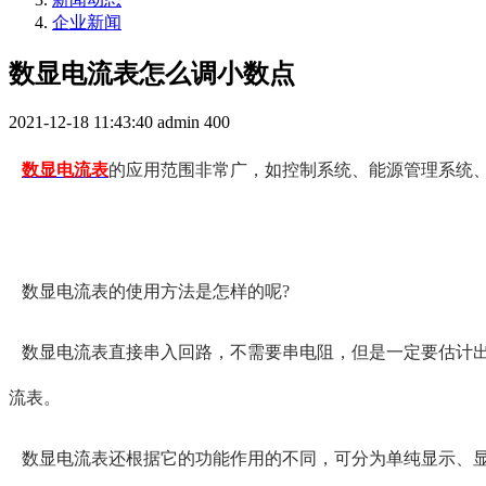
企业新闻
数显电流表怎么调小数点
2021-12-18 11:43:40
admin
400
数显电流表
的应用范围非常广，如控制系统、能源管理系统
数显电流表的使用方法是怎样的呢?
数显电流表直接串入回路，不需要串电阻，但是一定要估计出
流表。
数显电流表还根据它的功能作用的不同，可分为单纯显示、显