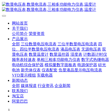
网站首页
关于我们
公司简介
荣誉资质
产品展示
全部
三位数显电压电流表
三位半数显电压电流表
四
位、四位半数显电压电流表
液晶电压表
无源电压表
双
显电压表
数显温度计
数显温控器
湿度表
计数器计时仪
频率表转速表
单相三相多功能电力仪表
数字式热继电器
电动机综合保护器
模拟量数字面板表
电源保护器
硅光
电池
新壳体仪表
仪表配套
负显液晶显示电压电流表
VFD显示模组
车载电器
新闻动态
全部
媒体报道
行业资讯
企业新闻
联系我们
淘宝店
阿里巴巴