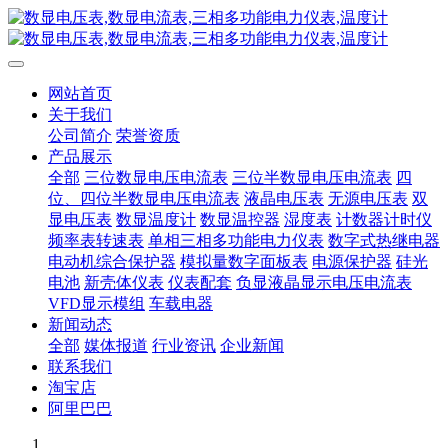
网站首页
关于我们
公司简介
荣誉资质
产品展示
全部
三位数显电压电流表
三位半数显电压电流表
四
位、四位半数显电压电流表
液晶电压表
无源电压表
双
显电压表
数显温度计
数显温控器
湿度表
计数器计时仪
频率表转速表
单相三相多功能电力仪表
数字式热继电器
电动机综合保护器
模拟量数字面板表
电源保护器
硅光
电池
新壳体仪表
仪表配套
负显液晶显示电压电流表
VFD显示模组
车载电器
新闻动态
全部
媒体报道
行业资讯
企业新闻
联系我们
淘宝店
阿里巴巴