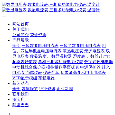
网站首页
关于我们
公司简介
荣誉资质
产品展示
全部
三位数显电压电流表
三位半数显电压电流表
四
位、四位半数显电压电流表
液晶电压表
无源电压表
双
显电压表
数显温度计
数显温控器
湿度表
计数器计时仪
频率表转速表
单相三相多功能电力仪表
数字式热继电器
电动机综合保护器
模拟量数字面板表
电源保护器
硅光
电池
新壳体仪表
仪表配套
负显液晶显示电压电流表
VFD显示模组
车载电器
新闻动态
全部
媒体报道
行业资讯
企业新闻
联系我们
淘宝店
阿里巴巴