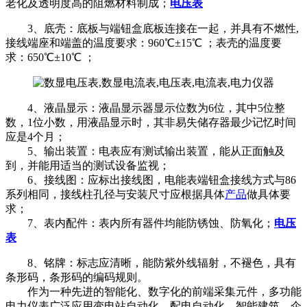
老化及透明度高的阻燃材料制成；
电压表
3、底壳：底板与端钮盒底板连接在一起，并具有不燃性,
接线端座和端盖的温度要求：960℃±15℃ ；表壳的温度要
求：650℃±10℃ ；
4、液晶显示：液晶显示器显示位数为6位，其中5位整
数，1位小数，用液晶显示时，其非易失储存器最少记忆时间
应是4个月；
5、输出装置：电表应有测试输出装置，能从正面触及
到，并能用适当的测试设备监视；
6、接线图：应标出接线图，电能表端钮盒接线方式与86
系列相同，接线柱孔径与安装尺寸应根据具体
产品
做具体要
求；
7、表内配件：表内所有器件均能防锈蚀、防氧化；
电压
表
8、铭牌：标志应清晰，能防紫外线辐射，不褪色，具有
条形码，条形码的编码规则。
作为一种先进的智能化、数字化的前端采集元件，多功能
电力仪表广泛应用变电站自动化、配电自动化、智能建筑、企