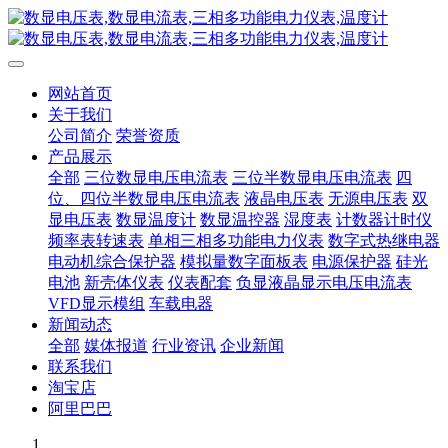
网站首页
关于我们
公司简介
荣誉资质
产品展示
全部
三位数显电压电流表
三位半数显电压电流表
四
位、四位半数显电压电流表
液晶电压表
无源电压表
双
显电压表
数显温度计
数显温控器
湿度表
计数器计时仪
频率表转速表
单相三相多功能电力仪表
数字式热继电器
电动机综合保护器
模拟量数字面板表
电源保护器
硅光
电池
新壳体仪表
仪表配套
负显液晶显示电压电流表
VFD显示模组
车载电器
新闻动态
全部
媒体报道
行业资讯
企业新闻
联系我们
淘宝店
阿里巴巴