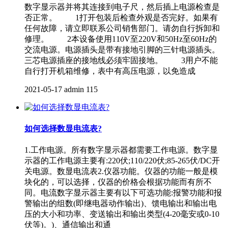
数字显示器并将其连接到电子尺，然后插上电源检查是
否正常。 1打开包装后检查外观是否完好。如果有
任何故障，请立即联系公司销售部门。请勿自行拆卸和
修理。 2本设备使用110V至220V和50Hz至60Hz的
交流电源。电源插头是带有接地引脚的三针电源插头。
三芯电源插座的接地线必须牢固接地。 3用户不能
自行打开机箱维修，表中有高压电源，以免造成
2021-05-17
admin
115
如何选择数显电流表?
1.工作电源。所有数字显示器都需要工作电源。数字显
示器的工作电源主要有:220伏;110/220伏;85-265伏/DC开
关电源。数显电流表2.仪器功能。仪器的功能一般是模
块化的，可以选择，仪器的价格会根据功能而有所不
同。电流数字显示器主要有以下可选功能:报警功能和报
警输出的组数(即继电器动作输出)、馈电输出和输出电
压的大小和功率、变送输出和输出类型(4-20毫安或0-10
伏等)。)、通信输出和通