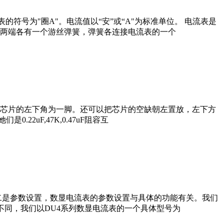
符号为"圈A"。电流值以“安”或“A"为标准单位。 电流表是
两端各有一个游丝弹簧，弹簧各连接电流表的一个
在芯片的左下角为一脚。还可以把芯片的空缺朝左置放，左下方
2uF,47K,0.47uF阻容互
二是参数设置，数显电流表的参数设置与具体的功能有关。我们
有不同，我们以DU4系列数显电流表的一个具体型号为