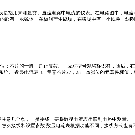
表是指用来测量交、直流电路中电流的仪表。在电路图中，电流表的
内部有一永磁体，在极间产生磁场，在磁场中有一个线圈，线圈
辨脚位：芯片的一脚，是正放芯片，应对型号规格标识符，随后，
数显电流表 3、留意芯片27，28，29脚位的元器件标值，她们是0.2
要注意几个点，一是接线，要将数显电流表串联到电路中测量。
0AG 怎么接线和设置参数 数显电流表根据功能不同，接线方式也