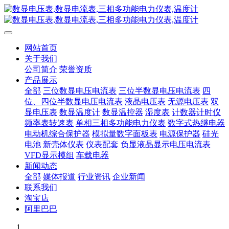
网站首页
关于我们
公司简介
荣誉资质
产品展示
全部
三位数显电压电流表
三位半数显电压电流表
四
位、四位半数显电压电流表
液晶电压表
无源电压表
双
显电压表
数显温度计
数显温控器
湿度表
计数器计时仪
频率表转速表
单相三相多功能电力仪表
数字式热继电器
电动机综合保护器
模拟量数字面板表
电源保护器
硅光
电池
新壳体仪表
仪表配套
负显液晶显示电压电流表
VFD显示模组
车载电器
新闻动态
全部
媒体报道
行业资讯
企业新闻
联系我们
淘宝店
阿里巴巴