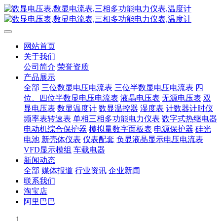
网站首页
关于我们
公司简介
荣誉资质
产品展示
全部
三位数显电压电流表
三位半数显电压电流表
四
位、四位半数显电压电流表
液晶电压表
无源电压表
双
显电压表
数显温度计
数显温控器
湿度表
计数器计时仪
频率表转速表
单相三相多功能电力仪表
数字式热继电器
电动机综合保护器
模拟量数字面板表
电源保护器
硅光
电池
新壳体仪表
仪表配套
负显液晶显示电压电流表
VFD显示模组
车载电器
新闻动态
全部
媒体报道
行业资讯
企业新闻
联系我们
淘宝店
阿里巴巴