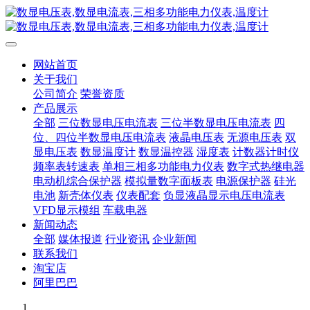
网站首页
关于我们
公司简介
荣誉资质
产品展示
全部
三位数显电压电流表
三位半数显电压电流表
四
位、四位半数显电压电流表
液晶电压表
无源电压表
双
显电压表
数显温度计
数显温控器
湿度表
计数器计时仪
频率表转速表
单相三相多功能电力仪表
数字式热继电器
电动机综合保护器
模拟量数字面板表
电源保护器
硅光
电池
新壳体仪表
仪表配套
负显液晶显示电压电流表
VFD显示模组
车载电器
新闻动态
全部
媒体报道
行业资讯
企业新闻
联系我们
淘宝店
阿里巴巴