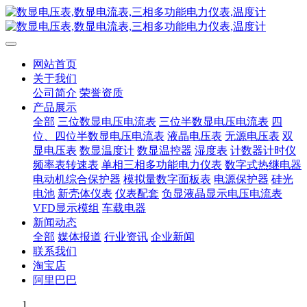
网站首页
关于我们
公司简介
荣誉资质
产品展示
全部
三位数显电压电流表
三位半数显电压电流表
四
位、四位半数显电压电流表
液晶电压表
无源电压表
双
显电压表
数显温度计
数显温控器
湿度表
计数器计时仪
频率表转速表
单相三相多功能电力仪表
数字式热继电器
电动机综合保护器
模拟量数字面板表
电源保护器
硅光
电池
新壳体仪表
仪表配套
负显液晶显示电压电流表
VFD显示模组
车载电器
新闻动态
全部
媒体报道
行业资讯
企业新闻
联系我们
淘宝店
阿里巴巴