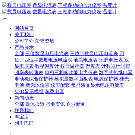
网站首页
关于我们
公司简介
荣誉资质
产品展示
全部
三位数显电压电流表
三位半数显电压电流表
四
位、四位半数显电压电流表
液晶电压表
无源电压表
双
显电压表
数显温度计
数显温控器
湿度表
计数器计时仪
频率表转速表
单相三相多功能电力仪表
数字式热继电器
电动机综合保护器
模拟量数字面板表
电源保护器
硅光
电池
新壳体仪表
仪表配套
负显液晶显示电压电流表
VFD显示模组
车载电器
新闻动态
全部
媒体报道
行业资讯
企业新闻
联系我们
淘宝店
阿里巴巴