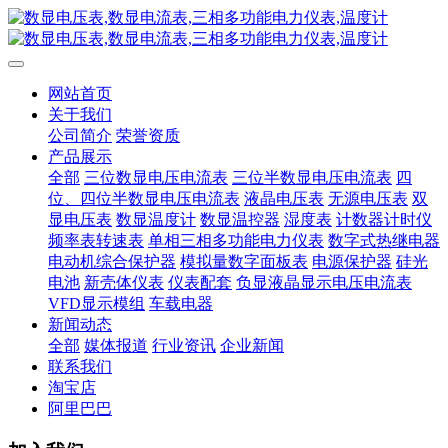
网站首页
关于我们
公司简介
荣誉资质
产品展示
全部
三位数显电压电流表
三位半数显电压电流表
四
位、四位半数显电压电流表
液晶电压表
无源电压表
双
显电压表
数显温度计
数显温控器
湿度表
计数器计时仪
频率表转速表
单相三相多功能电力仪表
数字式热继电器
电动机综合保护器
模拟量数字面板表
电源保护器
硅光
电池
新壳体仪表
仪表配套
负显液晶显示电压电流表
VFD显示模组
车载电器
新闻动态
全部
媒体报道
行业资讯
企业新闻
联系我们
淘宝店
阿里巴巴